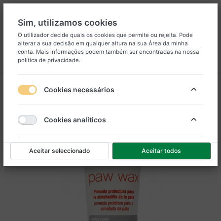
Sim, utilizamos cookies
O utilizador decide quais os cookies que permite ou rejeita. Pode
alterar a sua decisão em qualquer altura na sua
Área da minha
8
25
conta
. Mais informações podem também ser encontradas na nossa
política de privacidade
.
Menu
Iniciar sessão
Comparar
Lista de Desejos
Carrinho
Cookies necessários
Cookies analíticos
Aceitar seleccionado
Aceitar todos