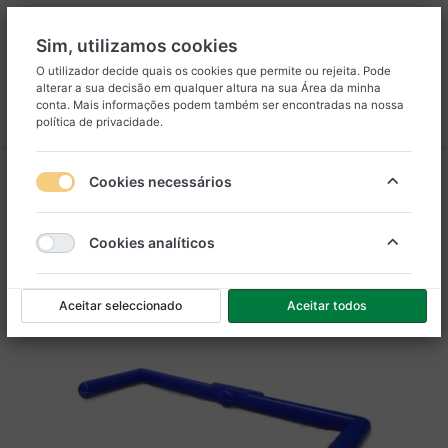
Sim, utilizamos cookies
O utilizador decide quais os cookies que permite ou rejeita. Pode
alterar a sua decisão em qualquer altura na sua
Área da minha
8
25
conta
. Mais informações podem também ser encontradas na nossa
política de privacidade
.
Menu
Iniciar sessão
Comparar
Lista de Desejos
Carrinho
Cookies necessários
Cookies analíticos
Aceitar seleccionado
Aceitar todos