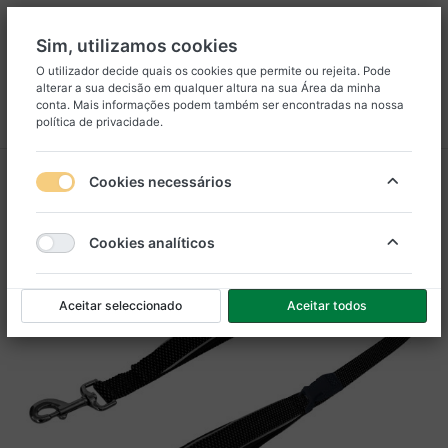
Sim, utilizamos cookies
O utilizador decide quais os cookies que permite ou rejeita. Pode
alterar a sua decisão em qualquer altura na sua
Área da minha
8
25
conta
. Mais informações podem também ser encontradas na nossa
política de privacidade
.
Menu
Iniciar sessão
Comparar
Lista de Desejos
Carrinho
Cookies necessários
Cookies analíticos
Aceitar seleccionado
Aceitar todos