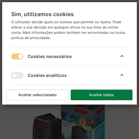
Sim, utilizamos cookies
O utilizador decide quais os cookies que permite ou rejeita. Pode
alterar a sua decisão em qualquer altura na sua
Área da minha
8
25
conta
. Mais informações podem também ser encontradas na nossa
política de privacidade
.
Menu
Iniciar sessão
Comparar
Lista de Desejos
Carrinho
Cookies necessários
Cookies analíticos
Aceitar seleccionado
Aceitar todos