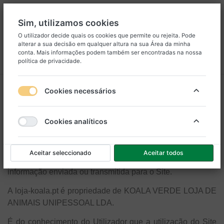
Sim, utilizamos cookies
O utilizador decide quais os cookies que permite ou rejeita. Pode
alterar a sua decisão em qualquer altura na sua
Área da minha
8
25
conta
. Mais informações podem também ser encontradas na nossa
política de privacidade
.
Menu
Iniciar sessão
Comparar
Lista de Desejos
Carrinho
Política de Privacidade
Cookies necessários
Limitação de Responsabilidade
Cookies analíticos
Aceitar seleccionado
Aceitar todos
O Utilizador será responsável pelo conteúdo da
informação enviada ou transmitida para o Site.
A loja-koala.pt é propriedade de KOALA VERDE LOJA DE
ANIMAIS UNIPESSOAL LDA.
É do conhecimento do Utilizador que a utilização do Site