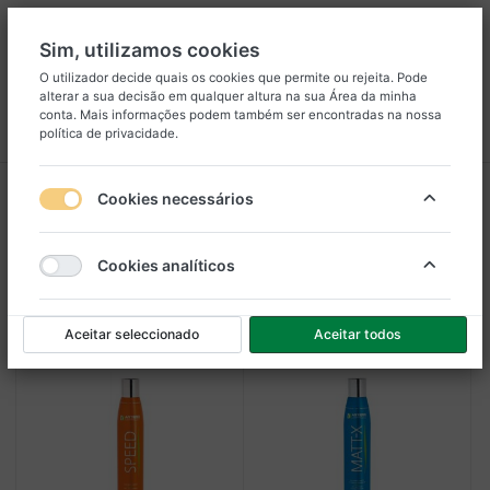
Sim, utilizamos cookies
O utilizador decide quais os cookies que permite ou rejeita. Pode
alterar a sua decisão em qualquer altura na sua
Área da minha
8
25
conta
. Mais informações podem também ser encontradas na nossa
política de privacidade
.
Menu
Iniciar sessão
Comparar
Lista de Desejos
Carrinho
Shampoos & Condicionadores
Cookies necessários
1-22
de
22
Cookies analíticos
Filtro
Ordenar
Aceitar seleccionado
Aceitar todos