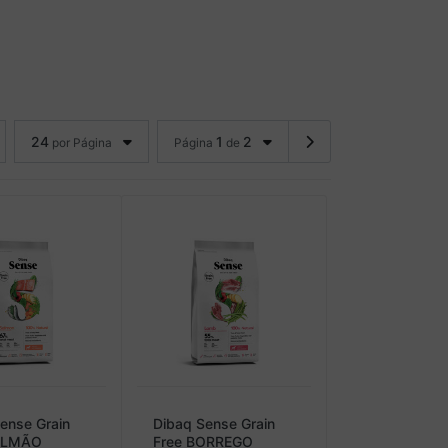
24
1
2
por Página
Página
de
ense Grain
Dibaq Sense Grain
ALMÃO
Free BORREGO