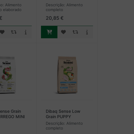
o: Alimento
Descrição: Alimento
o elaborado
completo
eais e
hipoalergénico e
€
20,85 €
lvido para
monoprotéico
ultos de todas
elaborado com carne
. O peixe
de borrego na sua
tilizado é na
origem de consumo
gem de
humano. Formulado
...
sem cereais, com
alta...
ense Grain
Dibaq Sense Low
ORREGO MINI
Grain PUPPY
(FRANGO)
Descrição: Alimento
completo
hipoalergénico