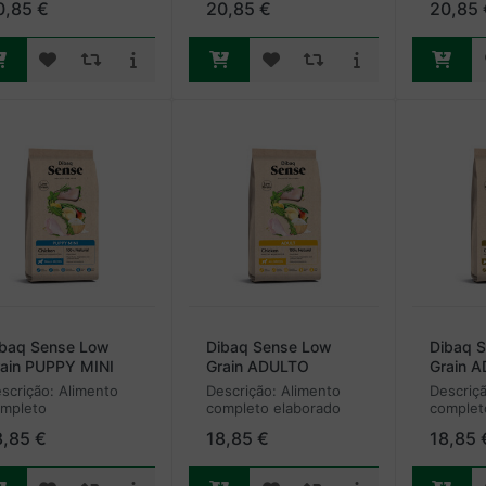
0,85 €
20,85 €
20,85 
ibaq Sense Low
Dibaq Sense Low
Dibaq 
ain PUPPY MINI
Grain ADULTO
Grain 
FRANGO)
(FRANGO)
(FRANG
scrição: Alimento
Descrição: Alimento
Descriçã
mpleto
completo elaborado
complet
poalergénico
para cães adultos de
para cãe
8,85 €
18,85 €
18,85 
ealizado para
todas as raças com
raça min
chorros de raças
carne fresca de
fresca d
ni desde o primeiro
frango e arroz.
arroz. 