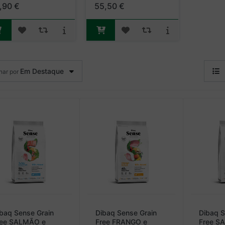
m mais de 7 anos
adultos com a atividade
,90 €
55,50 €
m tendência para o
física alta.
cesso de peso.
Em Destaque
nar por
baq Sense Grain
Dibaq Sense Grain
Dibaq S
ree SALMÃO e
Free FRANGO e
Free S