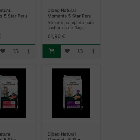
atural
Dibaq Natural
 5 Star Peru
Moments 5 Star Peru
o Puppy Raças
e Frango Puppy Raças
Alimento completo para
Grandes
cachorros de Raça
Grande.
€
61,90 €
atural
Dibaq Natural
 5 Star
Moments 5 Star