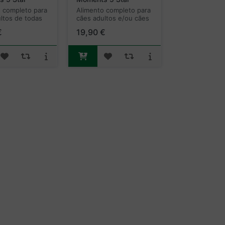
n - Borrego
Mobility
 completo para
Alimento completo para
ltos de todas
cães adultos e/ou cães
.
com mais de 7 anos de
€
19,90 €
idade com dificuldades
de mobilidade.