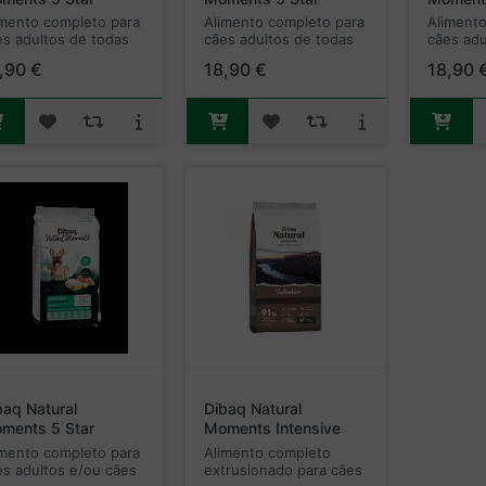
diterranean (Porco
Ocean - Salmon -
Mountai
imento completo para
Alimento completo para
Alimento
érico)-Monoprotein
Monoprotein
es adultos de todas
cães adultos de todas
cães adu
raças.
as raças.
as raças
,90 €
18,90 €
18,90 
baq Natural
Dibaq Natural
ments 5 Star
Moments Intensive
ralight
15Kg
imento completo para
Alimento completo
es adultos e/ou cães
extrusionado para cães