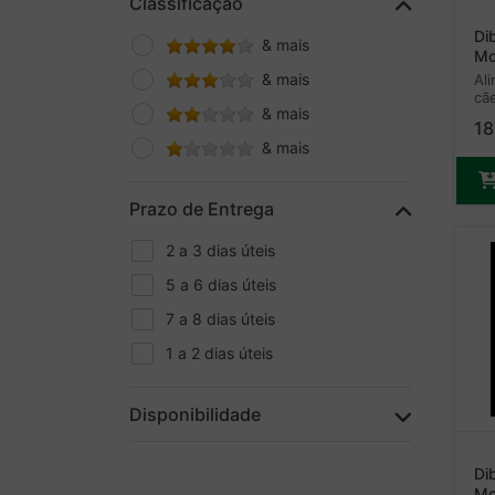
Classificação
Di
& mais
Mo
e 
& mais
Al
mé
cã
& mais
mé
18
& mais
Prazo de Entrega
2 a 3 dias úteis
5 a 6 dias úteis
7 a 8 dias úteis
1 a 2 dias úteis
Disponibilidade
Di
Mo