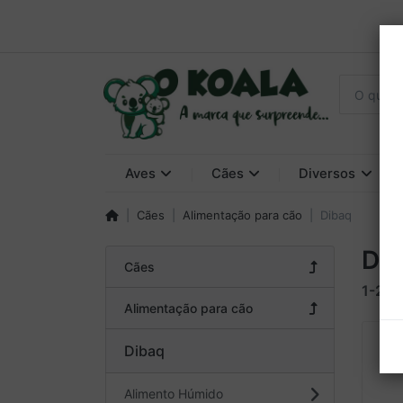
Aves
Cães
Diversos
Cães
Alimentação para cão
Dibaq
Di
Cães
1-24
Alimentação para cão
Dibaq
Alimento Húmido