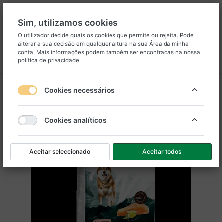
Sim, utilizamos cookies
O utilizador decide quais os cookies que permite ou rejeita. Pode
alterar a sua decisão em qualquer altura na sua
Área da minha
8
25
conta
. Mais informações podem também ser encontradas na nossa
política de privacidade
.
Menu
Iniciar sessão
Comparar
Lista de Desejos
Carrinho
Cookies necessários
Cookies analíticos
Aceitar seleccionado
Aceitar todos