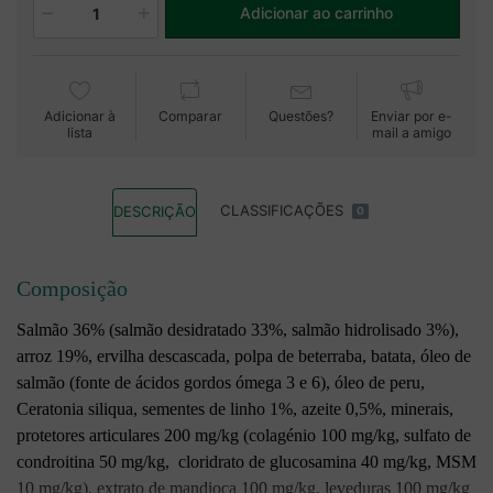
Adicionar ao carrinho
1
Adicionar à
Comparar
Questões?
Enviar por e-
lista
mail a amigo
CLASSIFICAÇÕES
DESCRIÇÃO
0
Composição
Salmão 36% (salmão desidratado 33%, salmão hidrolisado 3%),
arroz 19%, ervilha descascada, polpa de beterraba, batata, óleo de
salmão (fonte de ácidos gordos ómega 3 e 6), óleo de peru,
Ceratonia siliqua, sementes de linho 1%, azeite 0,5%, minerais,
protetores articulares 200 mg/kg (colagénio 100 mg/kg, sulfato de
condroitina 50 mg/kg, cloridrato de glucosamina 40 mg/kg, MSM
10 mg/kg), extrato de mandioca 100 mg/kg, leveduras 100 mg/kg