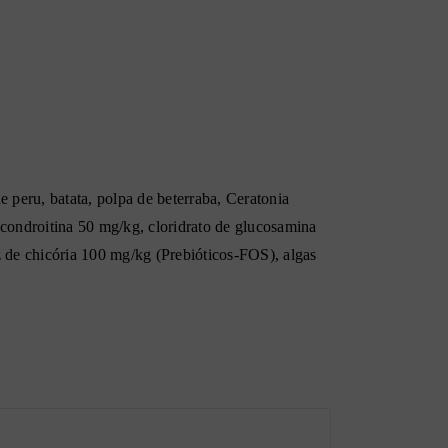
 peru, batata, polpa de beterraba, Ceratonia
 condroitina 50 mg/kg, cloridrato de glucosamina
de chicória 100 mg/kg (Prebióticos-FOS), algas
ia metabolizável 3.680 kcal/kg.