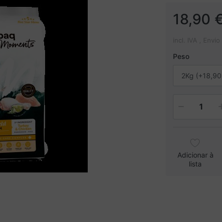
18,90 
incl. IVA , Envio
Peso
2Kg (+18,90
1
Adicionar à
lista