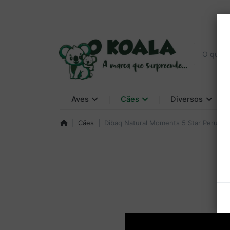
Aves
Cães
Diversos
Cães
Dibaq Natural Moments 5 Star Peru e 