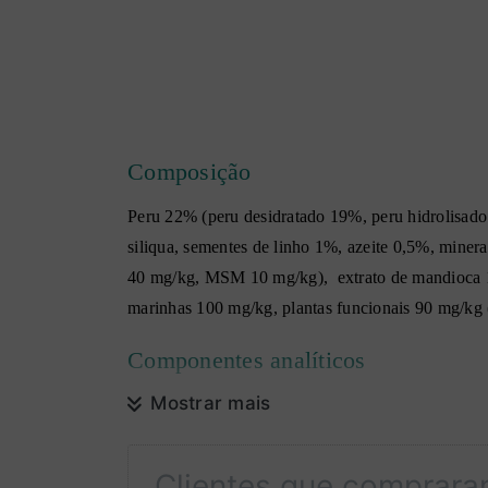
Composição
Peru 22% (peru desidratado 19%, peru hidrolisado 
siliqua, sementes de linho 1%, azeite 0,5%, minera
40 mg/kg, MSM 10 mg/kg), extrato de mandioca 10
marinhas 100 mg/kg, plantas funcionais 90 mg/kg (
Componentes analíticos
Mostrar mais
Proteína bruta 26%, Gordura bruta 16%, Fibra bru
Aditivos
Clientes que comprar