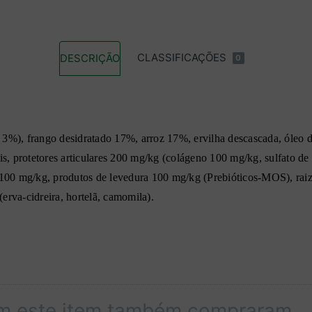
CLASSIFICAÇÕES
DESCRIÇÃO
0
3%), frango desidratado 17%, arroz 17%, ervilha descascada, óleo de
is, protetores articulares 200 mg/kg (colágeno 100 mg/kg, sulfato de
0 mg/kg, produtos de levedura 100 mg/kg (Prebióticos-MOS), raiz 
erva-cidreira, hortelã, camomila).
ta 2,9%, Matéria inorgânica 6,9%, Cálcio 1,8%, Fósforo 1,2%. Energ
am este item também compraram