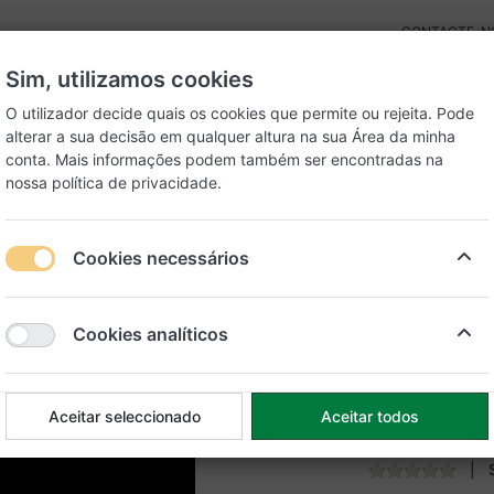
CONTACTE-N
Sim, utilizamos cookies
O utilizador decide quais os cookies que permite ou rejeita. Pode
alterar a sua decisão em qualquer altura na sua
Área da minha
conta
. Mais informações podem também ser encontradas na
nossa
política de privacidade
.
Gatos
Peixes
Cookies necessários
Frango Raças médias adultas
Dibaq N
Cookies analíticos
Peru e 
adultas
Aceitar seleccionado
Aceitar todos
Alimento complet