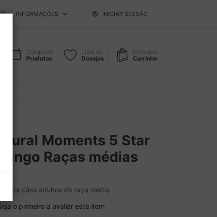
OS
INFORMAÇÕES
INICIAR SESSÃO
Comparar
Lista de
Compras
Produtos
Desejos
Carrinho
atural Moments 5 Star
Frango Raças médias
o para cães adultos de raça média.
Seja o primeiro a avaliar este item