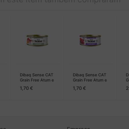
ntes (tocoferóis naturais). Aditivos nutricionais/kg: Vitaminas: Vi
oelementos: Ferro (como carbonato de ferro (II)) 200 mg, Lamas (co
ganês (como óxido de manganês (II)) 44,5 mg, Zinco (como óxido de 
bilizadores da flora intestinal: (Bacillus velezensis (DSM 15544) 10
Dibaq Sense CAT
Dibaq Sense CAT
D
Grain Free Atum e
Grain Free Atum e
G
Coelho
Javali
S
1,70 €
1,70 €
2