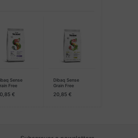
tamina A 18.500 UI, Vitamina D3 1.875 UI, Vitamina
mo iodato de cálcio anidro) 1,8 mg, Cobre (como
zinco) 150 mg, Selénio (como selenito de sódio)
0 ppm.
ibaq Sense
Dibaq Sense
rain Free
Grain Free
ALMÃO MINI
BORREGO MINI
0,85 €
20,85 €