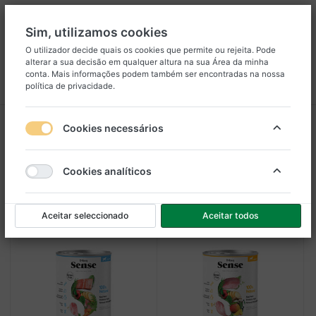
Sim, utilizamos cookies
O utilizador decide quais os cookies que permite ou rejeita. Pode
alterar a sua decisão em qualquer altura na sua
Área da minha
8
25
conta
. Mais informações podem também ser encontradas na nossa
política de privacidade
.
Menu
Iniciar sessão
Comparar
Lista de Desejos
Carrinho
Dibaq Sense Grain Free
Cookies necessários
1-12
de
12
Cookies analíticos
Filtro
Ordenar
Aceitar seleccionado
Aceitar todos