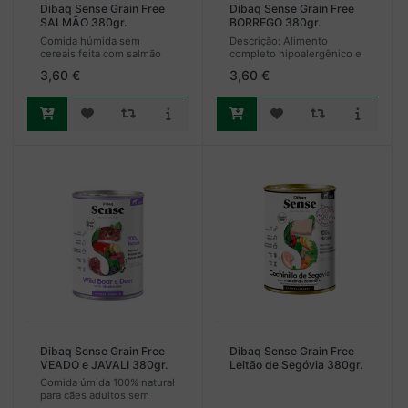
Dibaq Sense Grain Free
Dibaq Sense Grain Free
SALMÃO 380gr.
BORREGO 380gr.
Comida húmida sem
Descrição: Alimento
cereais feita com salmão
completo hipoalergênico e
fresco, cenoura e maçã.
monoprotéico feito sem
3,60 €
3,60 €
Ingredientes 100% naturais
grãos, feito para cães
com plantas prebióticas,
adultos de todas as raças
antioxidantes naturais e
com digestão sensível.
protetores ar...
Feito com ingr...
Dibaq Sense Grain Free
Dibaq Sense Grain Free
VEADO e JAVALI 380gr.
Leitão de Segóvia 380gr.
Comida úmida 100% natural
para cães adultos sem