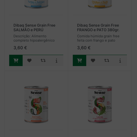
Dibaq Sense Grain Free
Dibaq Sense Grain Free
SALMÃO e PERÚ
FRANGO e PATO 380gr.
(PUPPY) 380gr.
Descrição: Alimento
Comida húmida grain free
completo hipoalergênico
feita com frango e pato
feito sen grãos, para os
frescos, cogumelos frescos
3,60 €
3,60 €
cachorros de todas as raças
e manga. Uma explosão de
desde o segundo mês de
sabor, ao mesmo tempo
vida até à idade de 12
que fornece todas as
meses com di...
vitaminas, pr...