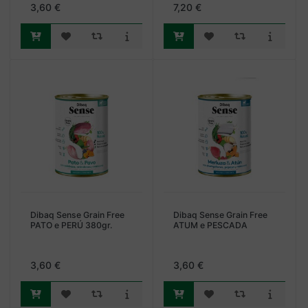
cereais e sem glúten. Feito
3,60 €
7,20 €
com veado, javali e mirtilo.
Dibaq Sense Grain Free
Dibaq Sense Grain Free
PATO e PERÚ 380gr.
ATUM e PESCADA
380gr.
3,60 €
3,60 €