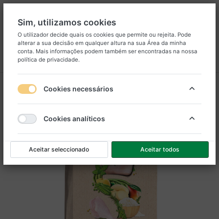
Sim, utilizamos cookies
O utilizador decide quais os cookies que permite ou rejeita. Pode
alterar a sua decisão em qualquer altura na sua
Área da minha
8
25
conta
. Mais informações podem também ser encontradas na nossa
política de privacidade
.
Menu
Iniciar sessão
Comparar
Lista de Desejos
Carrinho
Cookies necessários
Cookies analíticos
Aceitar seleccionado
Aceitar todos