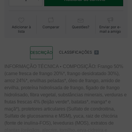
Adicionar à
Comparar
Questões?
Enviar por e-
lista
mail a amigo
CLASSIFICAÇÕES
DESCRIÇÃO
0
INFORMAÇÃO TÉCNICA • COMPOSIÇÃO: Frango 50%
(carne fresca de frango 20%*, frango desidratado 30%),
arroz 24%*, ervilhas peladas*, óleo de frango, amido de
ervilha, proteína hidrolisada de frango, fígado de frango
hidrolisado, fibra vegetal, substâncias minerais, verduras e
frutas frescas 4% (feijão verde*, batatas*, manga* e
maçã*), protetores articulares (Sulfato de condroitina,
Sulfato de glucosamina e MSM), yuca, raiz de chicória
(fonte de inulina-FOS), leveduras (MOS), extratos de
plantas (orégãos, alecrim, tomilho, erva-cidreira e