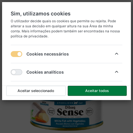
Sim, utilizamos cookies
O utilizador decide quais os cookies que permite ou rejeita. Pode
alterar a sua decisão em qualquer altura na sua
Área da minha
8
25
conta
. Mais informações podem também ser encontradas na nossa
política de privacidade
.
Menu
Iniciar sessão
Comparar
Lista de Desejos
Carrinho
Cookies necessários
Cookies analíticos
Aceitar seleccionado
Aceitar todos