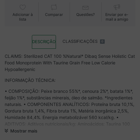
Adicionar à
Comparar
Questões?
Enviar por e-
lista
mail a amigo
CLASSIFICAÇÕES
DESCRIÇÃO
0
CLAIMS: Sterilized CAT 100 %Natural* Dibaq Sense Holistic Cat
Food Monoprotein With Taurine Grain Free Low Calorie
Hypoallergenic
INFORMAÇÃO TÉCNICA:
• COMPOSIÇÃO: Peixe branco 55%*, cenoura 2%*, batata 1%*,
feijão 1%*, substâncias minerais, óleo de salmão. *Ingredientes
naturais. • COMPONENTES ANALÍTICOS: Proteína bruta 10,1%,
Gordura bruta 1,4%, Fibra bruta 1%, Matéria inorgânica 2,5%,
Humidade 84,4%. Energia metabolizável 560 kcal/kg. •
ADITIVOS: Aditivos nutricionais/kg: Aminoácidos: Taurina 100
mg. • MODO DE UTILIZAÇÃO: Conservar num local fresco e
Mostrar mais
seco a uma temperatura não superior a 25 ºC. Servir à