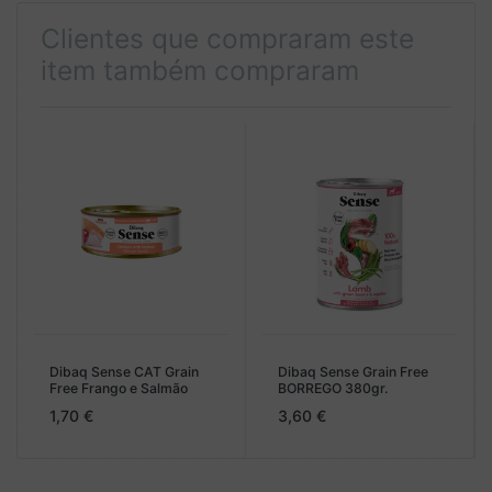
temperatura ambiente. Depois de aberto, conservar no
Clientes que compraram este
frigorífico e consumir no prazo de 48 horas. Utilizar em
associação com uma alimentação variada e equilibrada.
item também compraram
Número de registo/lote/prazo de validade indicado na parte
inferior da lata.
Dibaq Sense CAT Grain
Dibaq Sense Grain Free
Free Frango e Salmão
BORREGO 380gr.
1,70 €
3,60 €