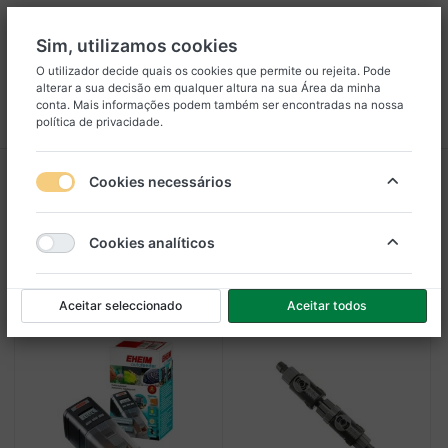
Sim, utilizamos cookies
O utilizador decide quais os cookies que permite ou rejeita. Pode
alterar a sua decisão em qualquer altura na sua
Área da minha
8
25
conta
. Mais informações podem também ser encontradas na nossa
política de privacidade
.
Menu
Iniciar sessão
Comparar
Lista de Desejos
Carrinho
Diversos
Cookies necessários
1-2
de
2
Cookies analíticos
Filtro
Ordenar
Aceitar seleccionado
Aceitar todos