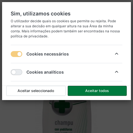
Sim, utilizamos cookies
O utilizador decide quais os cookies que permite ou rejeita. Pode
alterar a sua decisão em qualquer altura na sua
Área da minha
8
25
conta
. Mais informações podem também ser encontradas na nossa
política de privacidade
.
Menu
Iniciar sessão
Comparar
Lista de Desejos
Carrinho
Cookies necessários
Cookies analíticos
Aceitar seleccionado
Aceitar todos