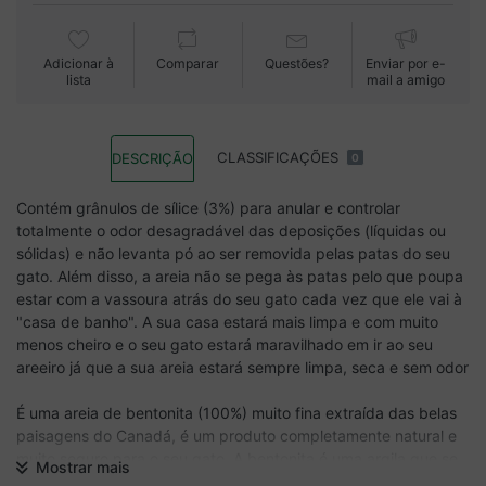
Adicionar à
Comparar
Questões?
Enviar por e-
lista
mail a amigo
CLASSIFICAÇÕES
DESCRIÇÃO
0
Contém grânulos de sílice (3%) para anular e controlar
totalmente o odor desagradável das deposições (líquidas ou
sólidas) e não levanta pó ao ser removida pelas patas do seu
gato. Além disso, a areia não se pega às patas pelo que poupa
estar com a vassoura atrás do seu gato cada vez que ele vai à
"casa de banho". A sua casa estará mais limpa e com muito
menos cheiro e o seu gato estará maravilhado em ir ao seu
areeiro já que a sua areia estará sempre limpa, seca e sem odor
É uma areia de bentonita (100%) muito fina extraída das belas
paisagens do Canadá, é um produto completamente natural e
muito seguro para o seu gato. A bentonita é uma argila que se
Mostrar mais
caracteriza pela sua grande capacidade de absorção e