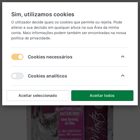
Sim, utilizamos cookies
O utilizador decide quais os cookies que permite ou rejeita. Pode
alterar a sua decisão em qualquer altura na sua
Área da minha
8
25
conta
. Mais informações podem também ser encontradas na nossa
política de privacidade
.
Menu
Iniciar sessão
Comparar
Lista de Desejos
Carrinho
Cookies necessários
Cookies analíticos
Aceitar seleccionado
Aceitar todos