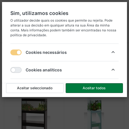
Sim, utilizamos cookies
O utilizador decide quais os cookies que permite ou rejeita. Pode
alterar a sua decisão em qualquer altura na sua
Área da minha
8
25
conta
. Mais informações podem também ser encontradas na nossa
política de privacidade
.
Menu
Iniciar sessão
Comparar
Lista de Desejos
Carrinho
Móveis
Cookies necessários
1-3
de
3
Cookies analíticos
Filtro
Ordenar
Aceitar seleccionado
Aceitar todos