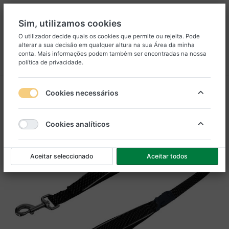
Sim, utilizamos cookies
O utilizador decide quais os cookies que permite ou rejeita. Pode
alterar a sua decisão em qualquer altura na sua
Área da minha
8
25
conta
. Mais informações podem também ser encontradas na nossa
política de privacidade
.
Menu
Iniciar sessão
Comparar
Lista de Desejos
Carrinho
Cookies necessários
Cookies analíticos
Aceitar seleccionado
Aceitar todos