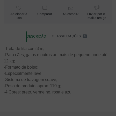
Adicionar à
Comparar
Questões?
Enviar por e-
lista
mail a amigo
CLASSIFICAÇÕES
DESCRIÇÃO
0
-Trela de fita com 3 m;
-Para cães, gatos e outros animais de pequeno porte até
12 kg;
-Formato de bolso;
-Especialmente leve;
-Sistema de travagem suave;
-Peso do produto: aprox. 110 g;
-4 Cores: preto, vermelho, rosa e azul.