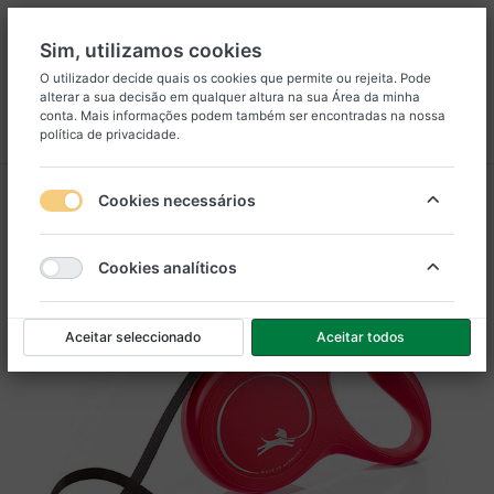
Sim, utilizamos cookies
O utilizador decide quais os cookies que permite ou rejeita. Pode
alterar a sua decisão em qualquer altura na sua
Área da minha
8
25
conta
. Mais informações podem também ser encontradas na nossa
política de privacidade
.
Menu
Iniciar sessão
Comparar
Lista de Desejos
Carrinho
Cookies necessários
Cookies analíticos
Aceitar seleccionado
Aceitar todos