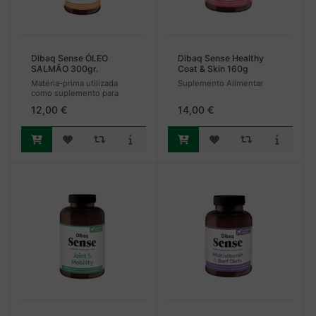
Dibaq Sense ÓLEO
Dibaq Sense Healthy
SALMÃO 300gr.
Coat & Skin 160g
Matéria-prima utilizada
Suplemento Alimentar
como suplemento para
qualquer cão,
12,00 €
14,00 €
independente da raça.
Estimula as defesas
naturais e melhora a função
cerebral. Formato 300 ml.