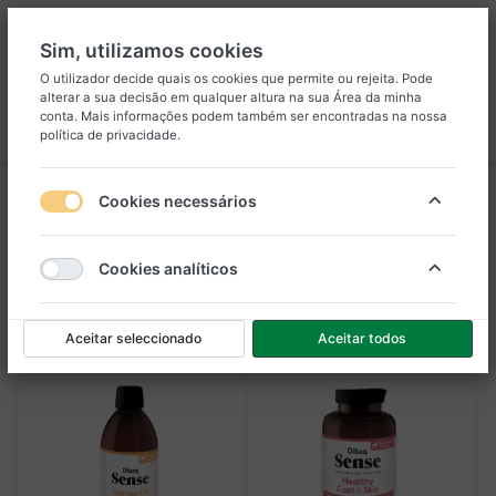
Sim, utilizamos cookies
O utilizador decide quais os cookies que permite ou rejeita. Pode
alterar a sua decisão em qualquer altura na sua
Área da minha
8
25
conta
. Mais informações podem também ser encontradas na nossa
política de privacidade
.
Menu
Iniciar sessão
Comparar
Lista de Desejos
Carrinho
Dibaq Sense Supplements
Cookies necessários
1-4
de
4
Cookies analíticos
Filtro
Ordenar
Aceitar seleccionado
Aceitar todos